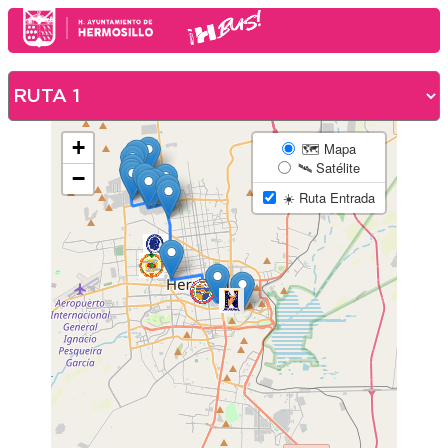
+
🗺️ Mapa
🛰️ Satélite
−
☀️ Ruta Entrada